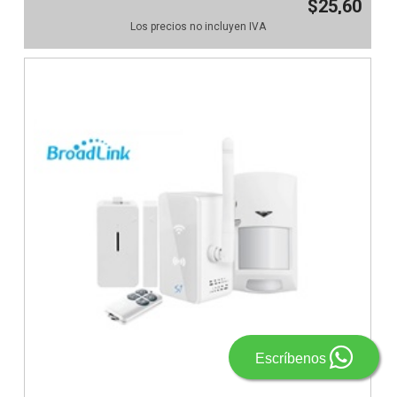
$25,60
Los precios no incluyen IVA
Escríbenos