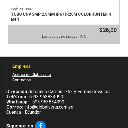
Cod: 2010007
TUBO UNV 5MP 2.8MM IP67 IR20M COLORHUNTER 4
EN 1
$26,00
Los precios no incluyen IVA
Empresa
Acerca de Globalvista
Contactos
Dirección:
Jerónimo Carrión 1-52 y Fermín Cevallos
Teléfono:
+593 963834090
Whatsapp:
+593 963834090
Correo:
info@globalvista.com.ec
Cuenca - Ecuador
Síguenos en