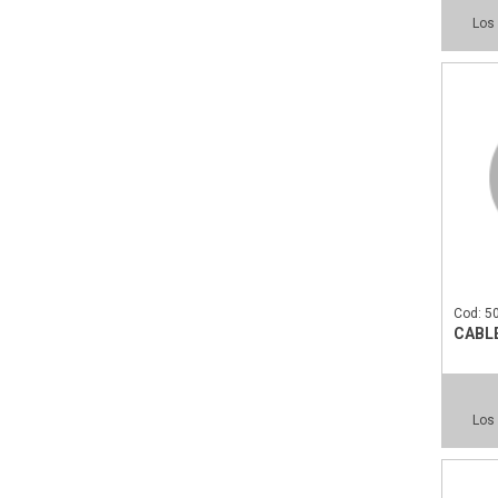
Los 
Cod: 5
CABL
Los 