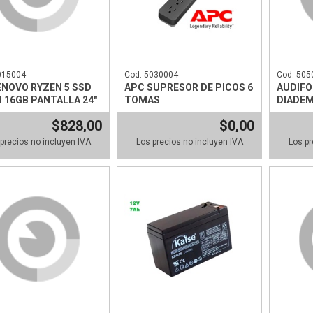
015004
Cod: 5030004
Cod: 505
ENOVO RYZEN 5 SSD
APC SUPRESOR DE PICOS 6
AUDIF
 16GB PANTALLA 24"
TOMAS
DIADEM
FM / S
$828,00
$0,00
precios no incluyen IVA
Los precios no incluyen IVA
Los pr