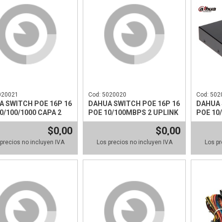
020021
Cod: 5020020
Cod: 502
A SWITCH POE 16P 16
DAHUA SWITCH POE 16P 16
DAHUA 
0/100/1000 CAPA 2
POE 10/100MBPS 2 UPLINK
POE 10
NK
4ET-60
$0,00
$0,00
precios no incluyen IVA
Los precios no incluyen IVA
Los pr