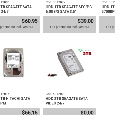
012006
Cod: 5012027
Cod: 501
1TB SEAGATE SATA
HDD 1TB SEAGATE SEG/PC
HDD 1T
 24/7
6.0GB/S SATA 3.5"
5700RP
$60,95
$39,00
precios no incluyen IVA
Los precios no incluyen IVA
Los pr
012016
Cod: 5012003
TB HITACHI SATA
HDD 2TB SEAGATE SATA
RPM
VIDEO 24/7
$66,15
$0,00