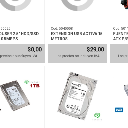
050025
Cod: 5040008
Cod: 501
USER 2.5" HDD/SSD
EXTENSION USB ACTIVA 15
FUENTE
.0 5MBPS
METROS
ATX P/
$0,00
$29,00
precios no incluyen IVA
Los precios no incluyen IVA
Los pr