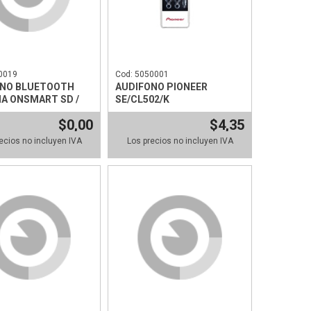
0019
Cod: 5050001
ONO BLUETOOTH
AUDIFONO PIONEER
A ONSMART SD /
SE/CL502/K
TEREO
$0,00
$4,35
ecios no incluyen IVA
Los precios no incluyen IVA