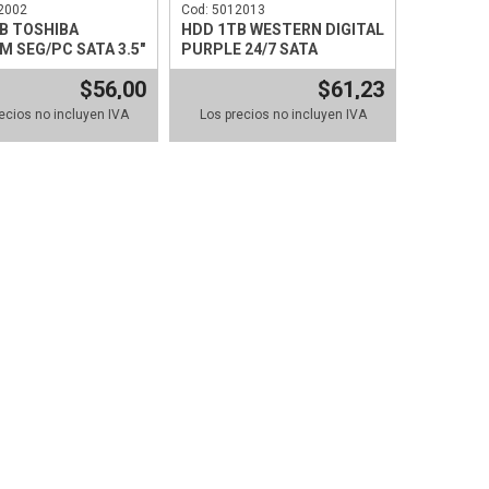
2002
Cod: 5012013
B TOSHIBA
HDD 1TB WESTERN DIGITAL
M SEG/PC SATA 3.5"
PURPLE 24/7 SATA
$56,00
$61,23
ecios no incluyen IVA
Los precios no incluyen IVA