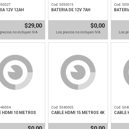
050027
Cod: 5050015
Cod: 505
IA 12V 12AH
BATERIA DE 12V 7AH
BATERI
$29,00
$0,00
precios no incluyen IVA
Los precios no incluyen IVA
Los pr
040004
Cod: 5040005
Cod: 504
E HDMI 10 METROS
CABLE HDMI 15 METROS 4K
CABLE 
$0,00
$0,00