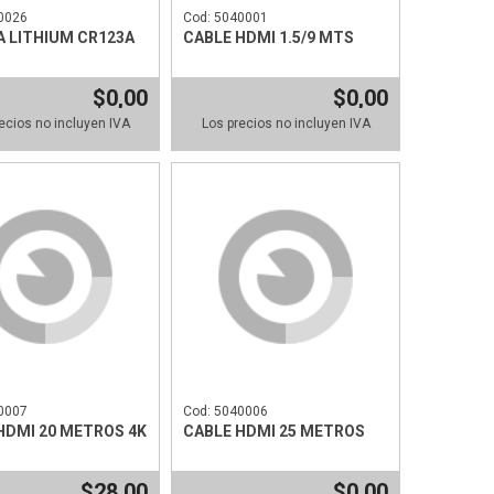
0026
Cod: 5040001
A LITHIUM CR123A
CABLE HDMI 1.5/9 MTS
$0,00
$0,00
ecios no incluyen IVA
Los precios no incluyen IVA
0007
Cod: 5040006
HDMI 20 METROS 4K
CABLE HDMI 25 METROS
$28,00
$0,00