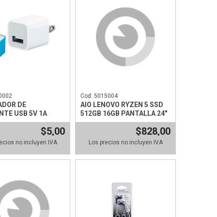
0002
Cod: 5015004
ADOR DE
AIO LENOVO RYZEN 5 SSD
NTE USB 5V 1A
512GB 16GB PANTALLA 24"
$5,00
$828,00
ecios no incluyen IVA
Los precios no incluyen IVA