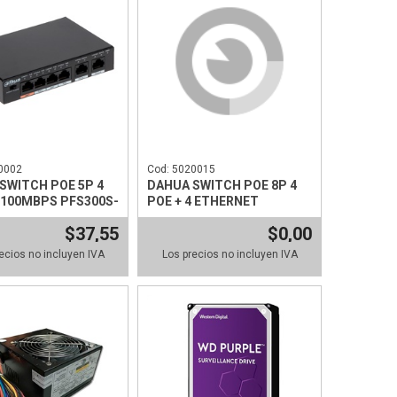
0002
Cod: 5020015
SWITCH POE 5P 4
DAHUA SWITCH POE 8P 4
/100MBPS PFS300S-
POE + 4 ETHERNET
10/100MBPS
$37,55
$0,00
ecios no incluyen IVA
Los precios no incluyen IVA