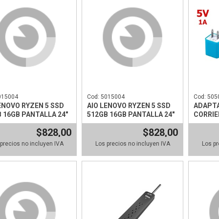
015004
Cod: 5015004
Cod: 505
ENOVO RYZEN 5 SSD
AIO LENOVO RYZEN 5 SSD
ADAPT
 16GB PANTALLA 24"
512GB 16GB PANTALLA 24"
CORRIE
$828,00
$828,00
precios no incluyen IVA
Los precios no incluyen IVA
Los pr