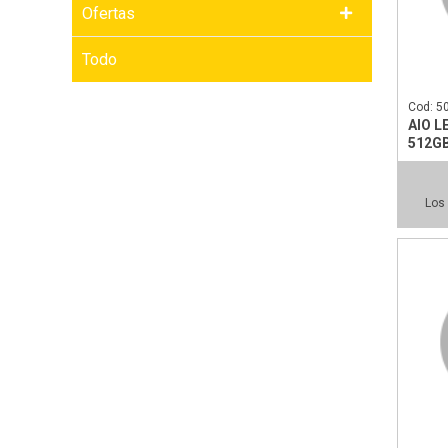
Ofertas
Todo
Cod: 5
AIO L
512GB
Los 