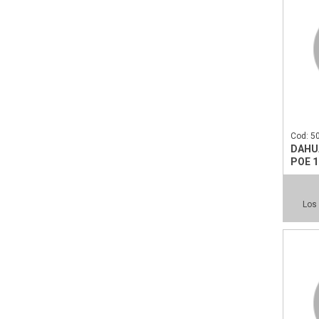
Cod: 5
DAHU
POE 1
UPLI
Los 