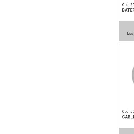
Cod: 5
BATER
Los 
Cod: 5
CABL