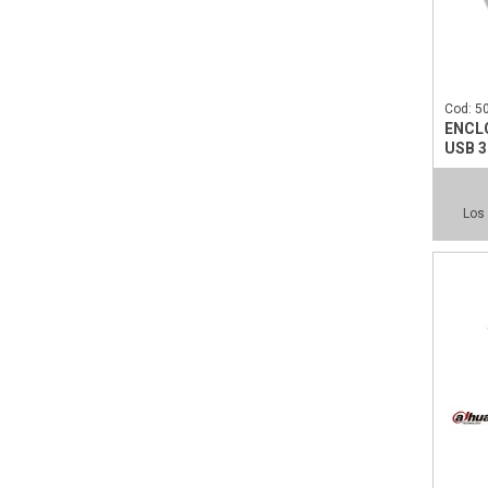
Cod: 5
ENCLO
USB 3
Los 